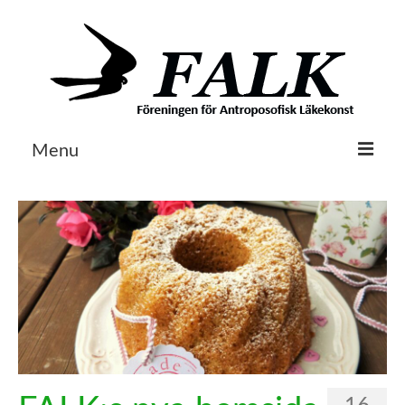
Menu
Om FALK
Egenvård & Läkeväxter
Husapoteket
Litteratur
Aktuellt
Kontakt / Länkar