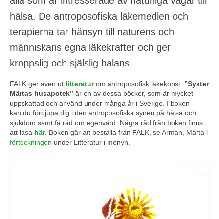
alla som är intresserade av naturliga vägar till
hälsa. De antroposofiska läkemedlen och
terapierna tar hänsyn till naturens och
människans egna läkekrafter och ger
kroppslig och själslig balans.
FALK ger även ut
litteratur
om antroposofisk läkekonst.
”Syster
Märtas husapotek”
är en av dessa böcker, som är mycket
uppskattad och använd under många år i Sverige. I boken
kan du fördjupa dig i den antroposofiska synen på hälsa och
sjukdom samt få råd om egenvård. Några råd från boken finns
att läsa
här
. Boken går att beställa från FALK, se Arman, Märta i
förteckningen
under Litteratur i menyn.