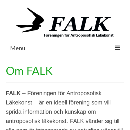
Menu
Om FALK
Om FALK
Egenvård & Läkeväxter
Husapoteket
FALK
– Föreningen för Antroposofisk
Litteratur
Läkekonst – är en ideell förening som vill
sprida information och kunskap om
Aktuellt
antroposofisk läkekonst. FALK vänder sig till
Kontakt / Länkar