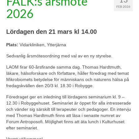
FALK:s årsmöte
13
FEB 2026
2026
Lördagen den 21 mars kl 14.00
Plats:
Vidarkliniken, Ytterjärna
Sedvanlig årsmötesordning med val av en ny styrelse.
LAOM firar 60-årsfirande samma dag. Thomas Hardtmuth,
läkare, hälsoforskare och författare, håller föredrag med temat
Mikrobiomets betydelse för människans och naturens hälsa på
fredagskvällen den 20/3 kl. 18.30 i Robygge.
Föredraget ger en inledning till lördagens seminarium kl. 9 –
12.30 i Robyggehuset. Seminariet är öppet för alla intresserade
och vänder sig särskilt till terapeuter och pedagoger. En intervju
med Thomas Hardtmuth finns att läsa i senaste numret av
Forum Antroposofi. Möjlighet finns att äta lunch i Kulturhuset
efter seminariet.