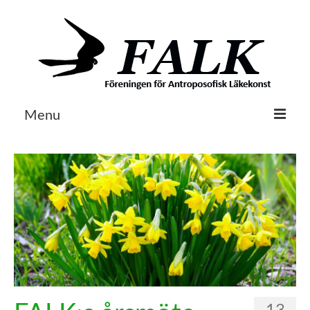
Menu
Om FALK
Egenvård & Läkeväxter
Husapoteket
Litteratur
Aktuellt
Kontakt / Länkar