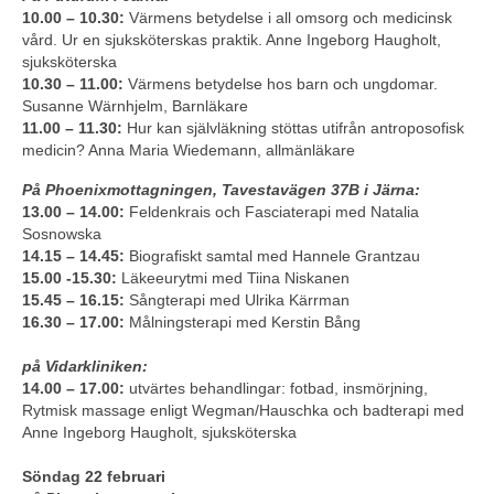
10.00 – 10.30:
Värmens betydelse i all omsorg och medicinsk
vård. Ur en sjuksköterskas praktik. Anne Ingeborg Haugholt,
sjuksköterska
10.30 – 11.00:
Värmens betydelse hos barn och ungdomar.
Susanne Wärnhjelm, Barnläkare
11.00 – 11.30:
Hur kan självläkning stöttas utifrån antroposofisk
medicin? Anna Maria Wiedemann, allmänläkare
På Phoenixmottagningen, Tavestavägen 37B i Järna:
13.00 – 14.00:
Feldenkrais och Fasciaterapi med Natalia
Sosnowska
14.15 – 14.45:
Biografiskt samtal med Hannele Grantzau
15.00 -15.30:
Läkeeurytmi med Tiina Niskanen
15.45 – 16.15:
Sångterapi med Ulrika Kärrman
16.30 – 17.00:
Målningsterapi med Kerstin Bång
på Vidarkliniken:
14.00 – 17.00:
utvärtes behandlingar: fotbad, insmörjning,
Rytmisk massage enligt Wegman/Hauschka och badterapi med
Anne Ingeborg Haugholt, sjuksköterska
Söndag 22 februari