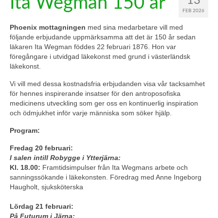
Ita Wegman 150 år
13
FEB 2026
Phoenix mottagningen
med sina medarbetare vill med
följande erbjudande uppmärksamma att det är 150 år sedan
läkaren Ita Wegman föddes 22 februari 1876. Hon var
föregångare i utvidgad läkekonst med grund i västerländsk
läkekonst.
Vi vill med dessa kostnadsfria erbjudanden visa vår tacksamhet
för hennes inspirerande insatser för den antroposofiska
medicinens utveckling som ger oss en kontinuerlig inspiration
och ödmjukhet inför varje människa som söker hjälp.
Program:
Fredag 20 februari:
I salen intill Robygge i Ytterjärna:
Kl. 18.00:
Framtidsimpulser från Ita Wegmans arbete och
sanningssökande i läkekonsten. Föredrag med Anne Ingeborg
Haugholt, sjuksköterska
Lördag 21 februari:
På Futurum i Järna: