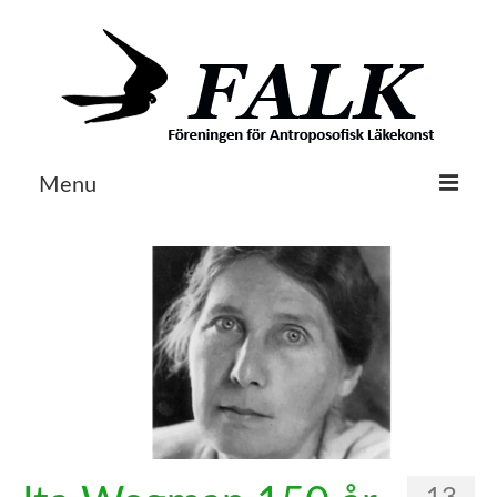
Menu
Om FALK
Egenvård & Läkeväxter
Husapoteket
Litteratur
Aktuellt
Kontakt / Länkar