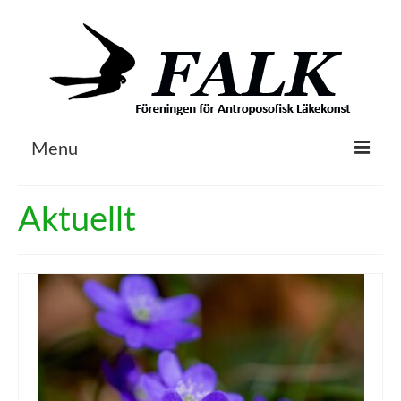
Menu
Om FALK
Aktuellt
Egenvård & Läkeväxter
Husapoteket
Litteratur
Aktuellt
Kontakt / Länkar